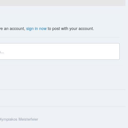
ave an account,
sign in now
to post with your account.
...
lympiakos Meisterfeier