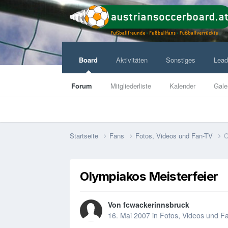
Board
Aktivitäten
Sonstiges
Lead
Forum
Mitgliederliste
Kalender
Gale
Startseite
Fans
Fotos, Videos und Fan-TV
O
Olympiakos Meisterfeier
Von
fcwackerinnsbruck
16. Mai 2007
in
Fotos, Videos und F