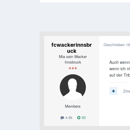
fcwackerinnsbr
Geschrieben
16
uck
Mia sein Wacker
Innsbruck
Auch wenns
wenn ich n
auf der Tr
Ziti
Members
4.6k
30