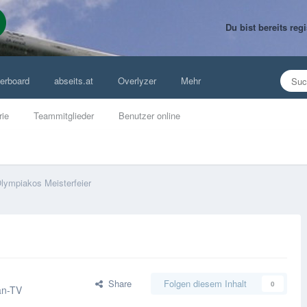
Du bist bereits re
erboard
abseits.at
Overlyzer
Mehr
rie
Teammitglieder
Benutzer online
lympiakos Meisterfeier
Share
Folgen diesem Inhalt
0
an-TV