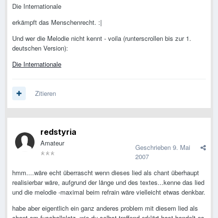
Die Internationale
erkämpft das Menschenrecht. :|
Und wer die Melodie nicht kennt - voila (runterscrollen bis zur 1.
deutschen Version):
Die Internationale
Zitieren
redstyria
Amateur
Geschrieben
9. Mai
2007
hmm....wäre echt überrascht wenn dieses lied als chant überhaupt
realisierbar wäre, aufgrund der länge und des textes...kenne das lied
und die melodie -maximal beim refrain wäre vielleicht etwas denkbar.
habe aber eigentlich ein ganz anderes problem mit diesem lied als
chant am fussballplatz. wie du selbst treffend erklärt hast handelt es