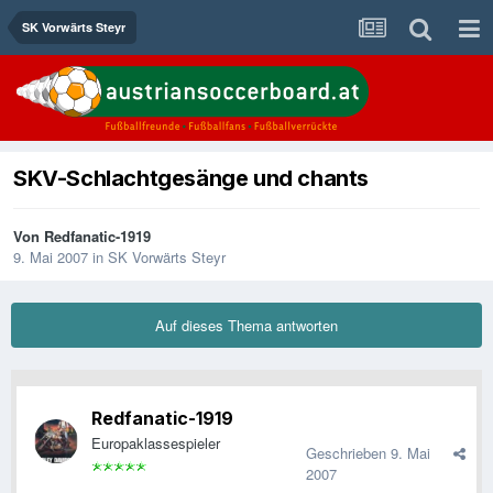
SK Vorwärts Steyr
SKV-Schlachtgesänge und chants
Von
Redfanatic-1919
9. Mai 2007
in
SK Vorwärts Steyr
Auf dieses Thema antworten
Redfanatic-1919
Europaklassespieler
Geschrieben
9. Mai
2007