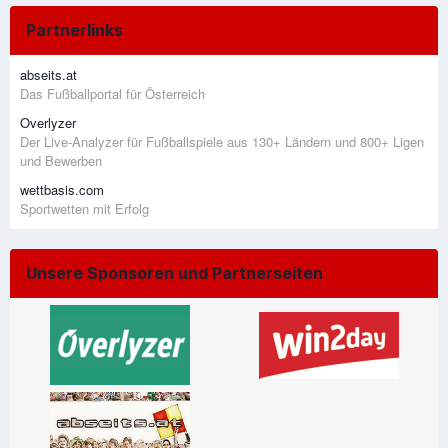
Partnerlinks
abseits.at
Das Fußballportal für Österreich
Overlyzer
Der Live-Analyzer für Fußballspiele aus 130+ Ländern und 800+ Ligen
und Bewerben
wettbasis.com
Sportwetten mit Erfolg
Unsere Sponsoren und Partnerseiten