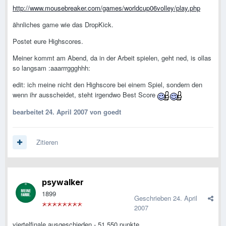
http://www.mousebreaker.com/games/worldcup06volley/play.php
ähnliches game wie das DropKick.
Postet eure Highscores.
Meiner kommt am Abend, da in der Arbeit spielen, geht ned, is ollas
so langsam :aaarrrggghhh:
edit: ich meine nicht den Highscore bei einem Spiel, sondern den
wenn ihr ausscheidet, steht irgendwo Best Score
bearbeitet
24. April 2007
von goedt
Zitieren
psywalker
1899
Geschrieben
24. April
2007
viertelfinale ausgeschieden - 51.550 punkte