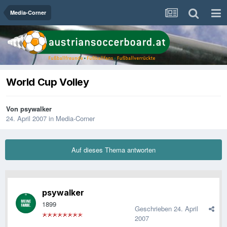
Media-Corner
World Cup Volley
Von
psywalker
24. April 2007
in
Media-Corner
Auf dieses Thema antworten
psywalker
1899
Geschrieben
24. April
2007