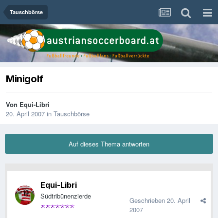
Tauschbörse
Minigolf
Von
Equi-Libri
20. April 2007
in
Tauschbörse
Auf dieses Thema antworten
Equi-Libri
Südtribünenzierde
Geschrieben
20. April
2007