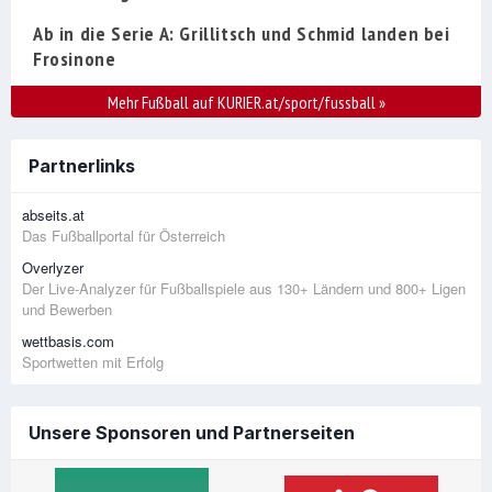
Ab in die Serie A: Grillitsch und Schmid landen bei
Frosinone
Mehr Fußball auf KURIER.at/sport/fussball
»
Partnerlinks
abseits.at
Das Fußballportal für Österreich
Overlyzer
Der Live-Analyzer für Fußballspiele aus 130+ Ländern und 800+ Ligen
und Bewerben
wettbasis.com
Sportwetten mit Erfolg
Unsere Sponsoren und Partnerseiten