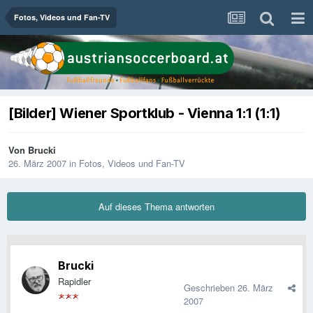
Fotos, Videos und Fan-TV
[Bilder] Wiener Sportklub - Vienna 1:1 (1:1)
Von
Brucki
26. März 2007
in
Fotos, Videos und Fan-TV
Auf dieses Thema antworten
Brucki
Rapidler
Geschrieben
26. März
2007