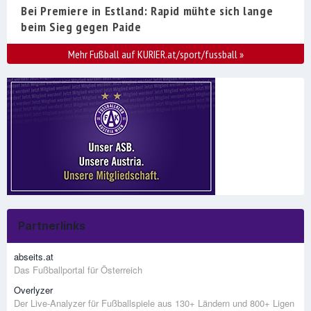
Bei Premiere in Estland: Rapid mühte sich lange
beim Sieg gegen Paide
Mehr Fußball auf KURIER.at/sport/fussball
»
Partnerlinks
abseits.at
Das Fußballportal für Österreich
Overlyzer
Der Live-Analyzer für Fußballspiele aus 130+ Ländern und 800+ Ligen