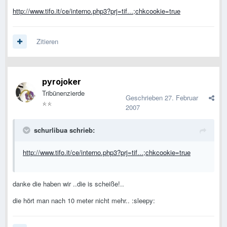
http://www.tifo.it/ce/interno.php3?prj=tif...;chkcookie=true
Zitieren
pyrojoker
Tribünenzierde
Geschrieben
27. Februar
2007
schurlibua schrieb:
http://www.tifo.it/ce/interno.php3?prj=tif...;chkcookie=true
danke die haben wir ..die is scheiße!..
die hört man nach 10 meter nicht mehr.. :sleepy: