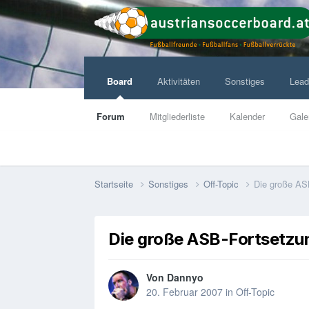
Board
Aktivitäten
Sonstiges
Lead
Forum
Mitgliederliste
Kalender
Gale
Startseite
Sonstiges
Off-Topic
Die große AS
Die große ASB-Fortsetzu
Von
Dannyo
20. Februar 2007
in
Off-Topic