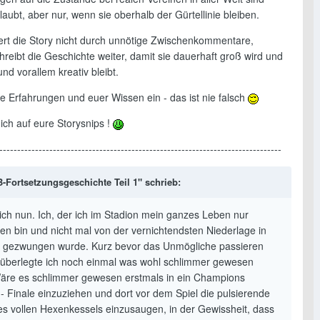
rlaubt, aber nur, wenn sie oberhalb der Gürtellinie bleiben.
niert die Story nicht durch unnötige Zwischenkommentare,
reibt die Geschichte weiter, damit sie dauerhaft groß wird und
d vorallem kreativ bleibt.
re Erfahrungen und euer Wissen ein - das ist nie falsch
ich auf eure Storysnips !
-------------------------------------------------------------------------------
Fortsetzungsgeschichte Teil 1" schrieb:
ich nun. Ich, der ich im Stadion mein ganzes Leben nur
en bin und nicht mal von der vernichtendsten Niederlage in
e gezwungen wurde. Kurz bevor das Unmögliche passieren
 überlegte ich noch einmal was wohl schlimmer gewesen
äre es schlimmer gewesen erstmals in ein Champions
- Finale einzuziehen und dort vor dem Spiel die pulsierende
nes vollen Hexenkessels einzusaugen, in der Gewissheit, dass