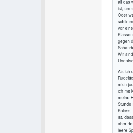
all das
ist, um 
Oder wa
schlimm
vor ein
Klassen
gegen d
Schande
Wir sin
Unentsc
Als ich 
Rudeltie
mich je
ich mit
meine H
Stunde 
Koloss,
ist, da
aber der
leere S