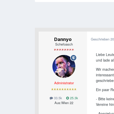
Dannyo
Geschrieben
20
Schefoasch
Liebe Leute
und lade a
Wir machen
interessant
geschrieben
Administrator
Ein paar Re
33.5k
25.3k
- Bitte ke
Aus:
Wien 22
Vereine hi
- Anspielun