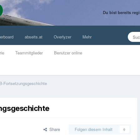
Du bist bereits re
erboard
abseits.at
Overlyzer
Mehr
rie
Teammitglieder
Benutzer online
B-Fortsetzungsgeschichte
ngsgeschichte
Share
Folgen diesem Inhalt
0