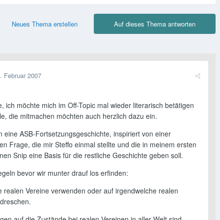
Neues Thema erstellen
Auf dieses Thema antworten
. Februar 2007
, ich möchte mich im Off-Topic mal wieder literarisch betätigen
lle, die mitmachen möchten auch herzlich dazu ein.
 eine ASB-Fortsetzungsgeschichte, inspiriert von einer
en Frage, die mir Steffo einmal stellte und die in meinem ersten
en Snip eine Basis für die restliche Geschichte geben soll.
geln bevor wir munter drauf los erfinden:
ine realen Vereine verwenden oder auf irgendwelche realen
ndreschen.
gen auf die Zustände bei realen Vereinen in aller Welt sind