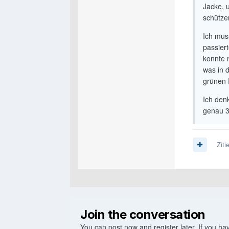
Jacke, 
schütze
Ich mus
passiert
konnte 
was in d
grünen
Ich den
genau 3
Ziti
Join the conversation
You can post now and register later. If you h