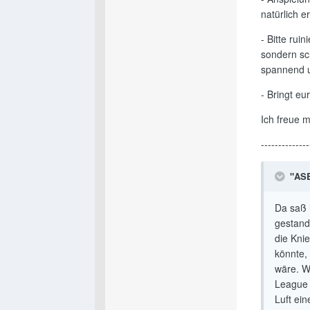
natürlich e
- Bitte rui
sondern sch
spannend un
- Bringt eu
Ich freue m
--------------
"ASB-
Da saß 
gestand
die Kni
könnte,
wäre. W
League 
Luft ei