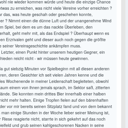
 wohl nie wieder kommen würde und heute die einzige Chance
etwas zu erreichen, was nicht viele Vereine vorher erreichten ?
r das, was heute geschah oder geschehen konnte,
er ? Nimmt einen die dünne Luft und der unangenehme Wind
em Spiel, bei dem es um das nackte Überleben, den
erhalt, geht mehr mit, als das Endspiel ? Überhaupt wenn es
en Erzrivalen geht und dieser auch noch gegen die größte
 seiner Vereinsgeschichte ankämpfen muss.
d Letzter, einen Punkt hinter unserem heutigen Gegner, ein
hieden reicht nicht - wir müssen heute gewinnen.
da gut siebzig Minuten vor Spielbeginn mit all diesen anderen
ren, deren Gesichter ich seit vielen Jahren kenne und die
des Wochenende in meiner Leidenschaft begleiteten, obwohl
 kaum einem von ihnen jemals sprach, im Sektor saß, zitterten
ände. Sie konnten mein drittes Bier innerhalb einer halben
nicht mehr halten. Einige Tropfen fielen auf den bärenhaften
 der vor mir bereits seinen Sitzplatz fand und von dem bekannt
ss man einige Stunden in der Woche lieber seiner Meinung ist,
 Riese reagierte nicht, starrte in sich gekehrt auf das noch
pielfeld und grub seinen kahlgeschorenen Nacken in seine