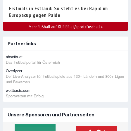
Erstmals in Estland: So steht es bei Rapid im
Europacup gegen Paide
Mehr Fußball auf KURIER.at/sport/fussball
»
Partnerlinks
abseits.at
Das Fußballportal für Österreich
Overlyzer
Der Live-Analyzer für Fußballspiele aus 130+ Ländern und 800+ Ligen
und Bewerben
wettbasis.com
Sportwetten mit Erfolg
Unsere Sponsoren und Partnerseiten