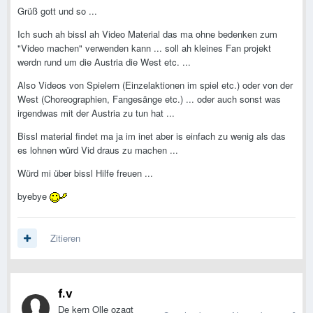
Grüß gott und so ...
Ich such ah bissl ah Video Material das ma ohne bedenken zum
"Video machen" verwenden kann ... soll ah kleines Fan projekt
werdn rund um die Austria die West etc. ...
Also Videos von Spielern (Einzelaktionen im spiel etc.) oder von der
West (Choreographien, Fangesänge etc.) ... oder auch sonst was
irgendwas mit der Austria zu tun hat ...
Bissl material findet ma ja im inet aber is einfach zu wenig als das
es lohnen würd Vid draus zu machen ...
Würd mi über bissl Hilfe freuen ...
byebye
Zitieren
f.v
De kern Olle ozagt