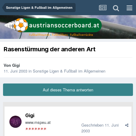
Sonstige Ligen & Fußball im Allgemeinen
Rasenstürmung der anderen Art
Von
Gigi
11. Juni 2003
in
Sonstige Ligen & Fußball im Allgemeinen
Auf dieses Thema antworten
Gigi
www.mspeu.at
Geschrieben
11. Juni
2003