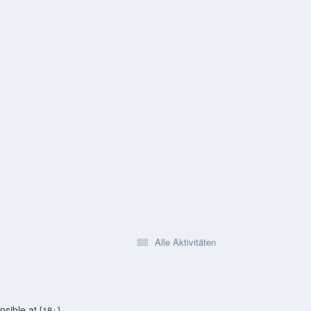
Alle Aktivitäten
sible.at
[18+]