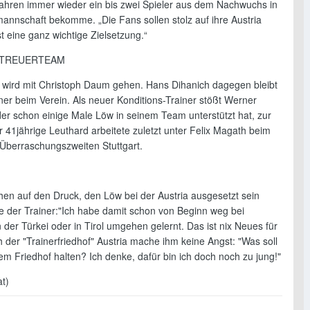
ahren immer wieder ein bis zwei Spieler aus dem Nachwuchs in
annschaft bekomme. „Die Fans sollen stolz auf ihre Austria
st eine ganz wichtige Zielsetzung.“
ETREUERTEAM
 wird mit Christoph Daum gehen. Hans Dihanich dagegen bleibt
ner beim Verein. Als neuer Konditions-Trainer stößt Werner
der schon einige Male Löw in seinem Team unterstützt hat, zur
r 41jährige Leuthard arbeitete zuletzt unter Felix Magath beim
Überraschungszweiten Stuttgart.
en auf den Druck, den Löw bei der Austria ausgesetzt sein
te der Trainer:"Ich habe damit schon von Beginn weg bei
in der Türkei oder in Tirol umgehen gelernt. Das ist nix Neues für
 der "Trainerfriedhof" Austria mache ihm keine Angst: "Was soll
em Friedhof halten? Ich denke, dafür bin ich doch noch zu jung!"
at)