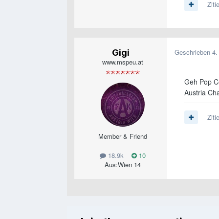
Ziti
Gigi
Geschrieben
4.
www.mspeu.at
Geh Pop Co
Austria Ch
Ziti
Member & Friend
18.9k
10
Aus:
Wien 14