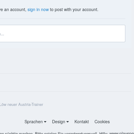
ave an account,
sign in now
to post with your account.
...
Löw neuer Austria-Trainer
Sprachen
Design
Kontakt
Cookies
www.playspon
nn süchtig machen. Bitte spielen Sie verantwortungsvoll. Hilfe: