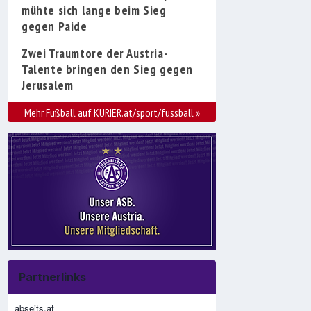
mühte sich lange beim Sieg
gegen Paide
Zwei Traumtore der Austria-
Talente bringen den Sieg gegen
Jerusalem
Mehr Fußball auf KURIER.at/sport/fussball
»
Partnerlinks
abseits.at