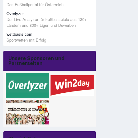
Das Fußballportal für Österreich
Overlyzer
Der Live-Analyzer für Fußballspiele aus 130+
Ländern und 800+ Ligen und Bewerben
wettbasis.com
Sportwetten mit Erfolg
Unsere Sponsoren und
Partnerseiten