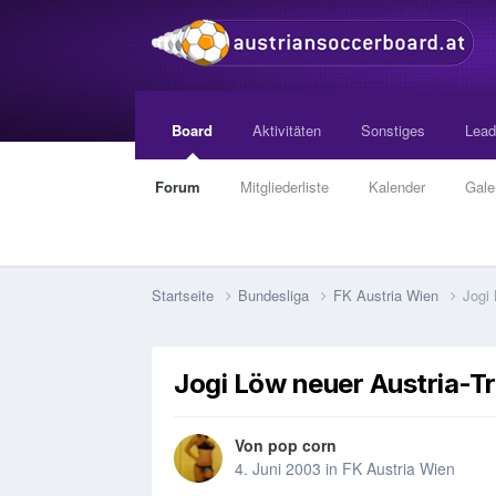
Board
Aktivitäten
Sonstiges
Lead
Forum
Mitgliederliste
Kalender
Gale
Startseite
Bundesliga
FK Austria Wien
Jogi 
Jogi Löw neuer Austria-Tr
Von
pop corn
4. Juni 2003
in
FK Austria Wien