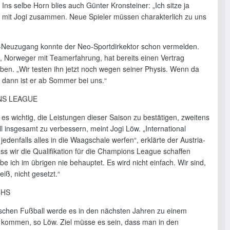
 Ins selbe Horn blies auch Günter Kronsteiner: „Ich sitze ja
 mit Jogi zusammen. Neue Spieler müssen charakterlich zu uns
-Neuzugang konnte der Neo-Sportdirkektor schon vermelden.
i, Norweger mit Teamerfahrung, hat bereits einen Vertrag
eben. „Wir testen ihn jetzt noch wegen seiner Physis. Wenn da
, dann ist er ab Sommer bei uns.“
NS LEAGUE
 es wichtig, die Leistungen dieser Saison zu bestätigen, zweitens
l insgesamt zu verbessern, meint Jogi Löw. „International
jedenfalls alles in die Waagschale werfen“, erklärte der Austria-
ss wir die Qualifikation für die Champions League schaffen
e ich im übrigen nie behauptet. Es wird nicht einfach. Wir sind,
eiß, nicht gesetzt.“
HS
schen Fußball werde es in den nächsten Jahren zu einem
ommen, so Löw. Ziel müsse es sein, dass man in den