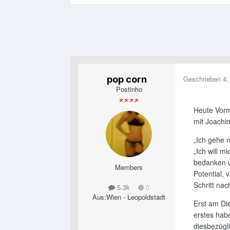
pop corn
Geschrieben
4.
Postinho
Heute Vorm
mit Joachim
„Ich gehe 
„Ich will m
bedanken u
Members
Potential, 
Schritt na
5.3k
0
Aus:
Wien - Leopoldstadt
Erst am Die
erstes habe
diesbezügl