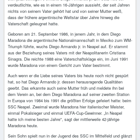
verdeutlichte, wie es in einem 16-Jährigen aussieht, der seit Jahren
nichts von seinem Vater gehört hat und von seiner Mutter weiß,
dass der frühere argentinische Weltstar über Jahre hinweg die
Vaterschaft geleugnet hatte.
Geboren am 21. September 1986, in jenem Jahr, in dem Diego
Maradona die argentinische Nationalmannschaft in Mexiko zum WM-
Triumph führte, wuchs Diego Armando jr. in Neapel auf. Er stammt
aus der Beziehung seines Vaters mit der Neapolitanerin Cristiana
Sinagra. Die reichte 1988 eine Vaterschaftsklage ein, im Juni 1991
wurde Maradona von einem Gericht zum Vater bestimmt.
Auch wenn er die Liebe seines Vaters bis heute noch nicht gespürt
hat, so hat Diego Armando jr. dessen herausragende Qualitäten
geerbt. Das erkannte auch seine Mutter früh und meldete ihn bei
dem Verein an, bei dem Diego Maradona auf seiner zweiten Station
in Europa von 1984 bis 1991 die größten Erfolge gefeiert hatte: beim
SSC Neapel. Zweimal wurde Maradona hier italienischer Meister,
einmal Pokalsieger und einmal UEFA-Cup-Gewinner. „In Neapel
hatte ich meine besten Jahre", sagt der mittlerweile 42-jährige
Maradona heute.
Sein Sohn spielt nun in der Jugend des SSC im Mittelfeld und glänzt