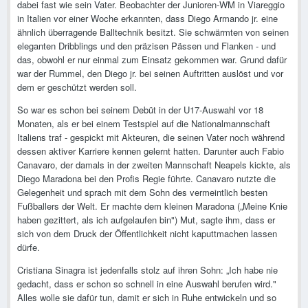
dabei fast wie sein Vater. Beobachter der Junioren-WM in Viareggio
in Italien vor einer Woche erkannten, dass Diego Armando jr. eine
ähnlich überragende Balltechnik besitzt. Sie schwärmten von seinen
eleganten Dribblings und den präzisen Pässen und Flanken - und
das, obwohl er nur einmal zum Einsatz gekommen war. Grund dafür
war der Rummel, den Diego jr. bei seinen Auftritten auslöst und vor
dem er geschützt werden soll.
So war es schon bei seinem Debüt in der U17-Auswahl vor 18
Monaten, als er bei einem Testspiel auf die Nationalmannschaft
Italiens traf - gespickt mit Akteuren, die seinen Vater noch während
dessen aktiver Karriere kennen gelernt hatten. Darunter auch Fabio
Canavaro, der damals in der zweiten Mannschaft Neapels kickte, als
Diego Maradona bei den Profis Regie führte. Canavaro nutzte die
Gelegenheit und sprach mit dem Sohn des vermeintlich besten
Fußballers der Welt. Er machte dem kleinen Maradona („Meine Knie
haben gezittert, als ich aufgelaufen bin") Mut, sagte ihm, dass er
sich von dem Druck der Öffentlichkeit nicht kaputtmachen lassen
dürfe.
Cristiana Sinagra ist jedenfalls stolz auf ihren Sohn: „Ich habe nie
gedacht, dass er schon so schnell in eine Auswahl berufen wird."
Alles wolle sie dafür tun, damit er sich in Ruhe entwickeln und so