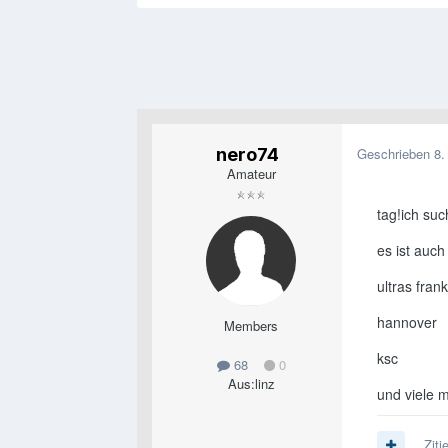
nero74
Geschrieben
8.
Amateur
tag!ich suc
es ist auc
ultras frank
hannover
Members
ksc
68
0
Aus:
linz
und viele m
Ziti