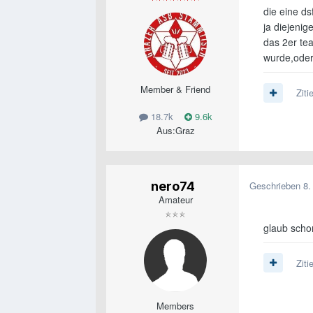
die eine ds
ja diejenig
das 2er tea
wurde,ode
Member & Friend
Ziti
18.7k
9.6k
Aus:
Graz
nero74
Geschrieben
8.
Amateur
glaub schon
Ziti
Members