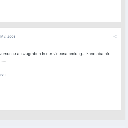
 Mai 2003
 versuche auszugraben in der videosammlung....kann aba nix
....
eren