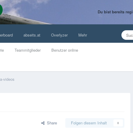
Du bist bereits re
erboard
abseits.at
Overlyzer
Mehr
rie
Teammitglieder
Benutzer online
ra-videos
Share
Folgen diesem Inhalt
0