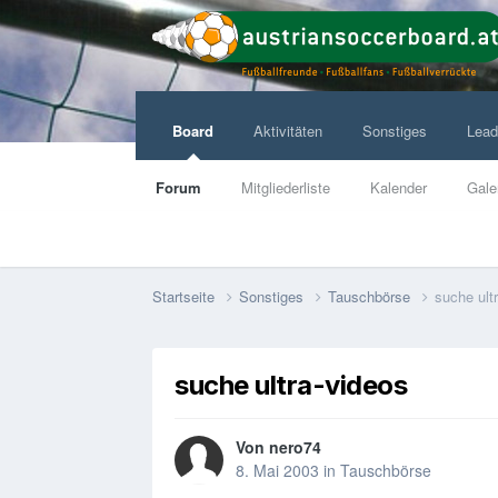
Board
Aktivitäten
Sonstiges
Lead
Forum
Mitgliederliste
Kalender
Gale
Startseite
Sonstiges
Tauschbörse
suche ult
suche ultra-videos
Von
nero74
8. Mai 2003
in
Tauschbörse