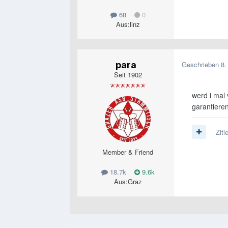
68
0
Aus:
linz
para
Geschrieben
8.
Seit 1902
werd i mal
garantieren.
Ziti
Member & Friend
18.7k
9.6k
Aus:
Graz