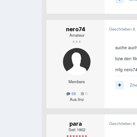
nero74
Geschrieben
8.
Amateur
suche auch
bzw den fil
mfg nero7
Members
Ziti
68
0
Aus:
linz
para
Geschrieben
8.
Seit 1902