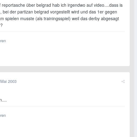
f reportasche über belgrad hab ich irgendwo auf video....dass is
e, bei der partizan belgrad vorgestellt wird und das 1er gegen
m spielen musste (als trainingsspiel) weil das derby abgesagt
r?
eren
 Mai 2003
....
eren