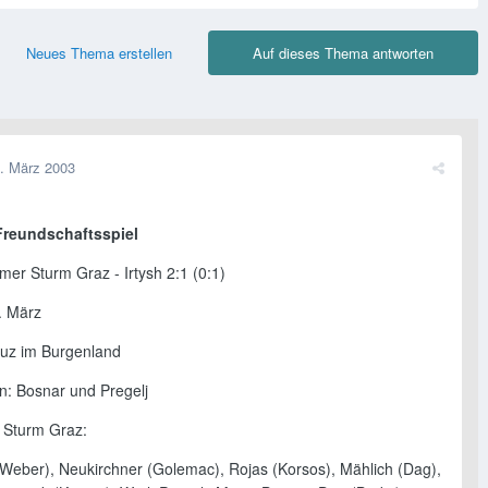
Neues Thema erstellen
Auf dieses Thema antworten
. März 2003
Freundschaftsspiel
mer Sturm Graz - Irtysh 2:1 (0:1)
. März
euz im Burgenland
n: Bosnar und Pregelj
g Sturm Graz:
Weber), Neukirchner (Golemac), Rojas (Korsos), Mählich (Dag),