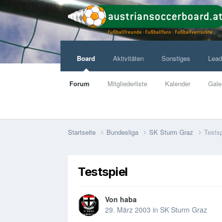
Board
Aktivitäten
Sonstiges
Lead
Forum
Mitgliederliste
Kalender
Gale
Startseite
Bundesliga
SK Sturm Graz
Testsp
Testspiel
Von
haba
29. März 2003
in
SK Sturm Graz