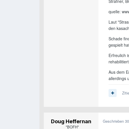
Strafner, B
quelle: ww
Laut "Stra
den kasach
Schade fin
gespielt ha
Erfreulich
rehabilitie
Aus dem Er
allerdings
Ziti
Doug Heffernan
Geschrieben
30
*BOFH*