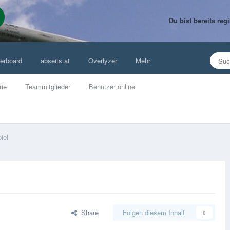
Du bist bereits re
erboard
abseits.at
Overlyzer
Mehr
rie
Teammitglieder
Benutzer online
iel
Share
Folgen diesem Inhalt
0