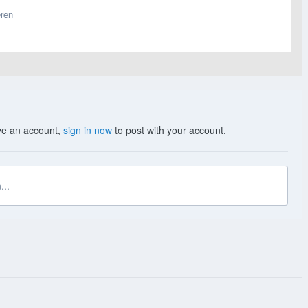
eren
ave an account,
sign in now
to post with your account.
...