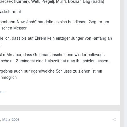
rzeczek (Karner), Wetl, Pregelj, Mujiri, Bosnar, Dag (Badia)
w.sksturm.at
ssenbahn-Newsflash" handelte es sich bei diesem Gegner um
ischen Meister.
de ich, dass bis auf Ekrem kein einziger Junger von -anfang an
t.
 ist mMn aber, dass Golemac anscheinend wieder halbwegs
rt scheint. Zumindest eine Halbzeit hat man ihn spielen lassen.
gebnis auch nur irgendwelche Schlüsse zu ziehen ist mir
 unmöglich
eren
. März 2003