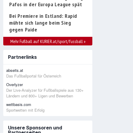
Pafos in der Europa League spät
Bei Premiere in Estland: Rapid
mühte sich lange beim Sieg
gegen Paide
Mehr Fußball auf KURIER.at/sport/fussball
»
Partnerlinks
abseits.at
Das Fußballportal für Österreich
Overlyzer
Der Live-Analyzer für Fußballspiele aus 130+
Ländern und 800+ Ligen und Bewerben
wettbasis.com
Sportwetten mit Erfolg
Unsere Sponsoren und
Partnerseiten