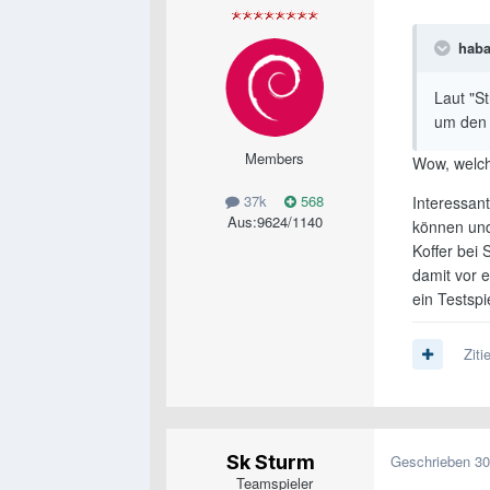
haba
Laut "S
um den 
Members
Wow, welch
37k
568
Interessan
Aus:
9624/1140
können und
Koffer bei
damit vor e
ein Testspie
Ziti
Sk Sturm
Geschrieben
30
Teamspieler