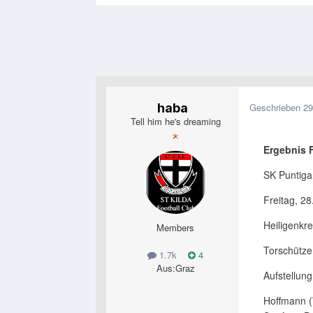
haba
Geschrieben
29
Tell him he's dreaming
Ergebnis 
SK Puntiga
Freitag, 28
Heiligenkr
Members
Torschütze
1.7k
4
Aus:
Graz
Aufstellun
Hoffmann (