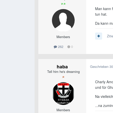
Man kann f
tun hat.
Da kann man
Ziti
Members
262
0
haba
Geschrieben
30
Tell him he's dreaming
Charly Amo
und für Gh
Na vielleic
...na zumi
Members