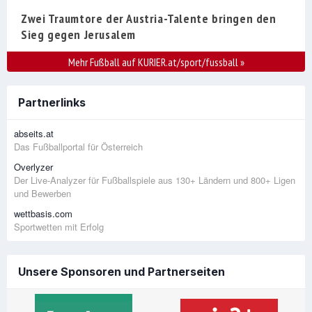
Zwei Traumtore der Austria-Talente bringen den
Sieg gegen Jerusalem
Mehr Fußball auf KURIER.at/sport/fussball
»
Partnerlinks
abseits.at
Das Fußballportal für Österreich
Overlyzer
Der Live-Analyzer für Fußballspiele aus 130+ Ländern und 800+ Ligen
und Bewerben
wettbasis.com
Sportwetten mit Erfolg
Unsere Sponsoren und Partnerseiten