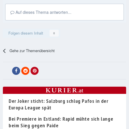
Auf dieses Thema antworten...
Folgen diesem Inhalt
0
Gehe zur Themenübersicht
Der Joker sticht: Salzburg schlug Pafos in der
Europa League spät
Bei Premiere in Estland: Rapid mühte sich lange
beim Sieg gegen Paide