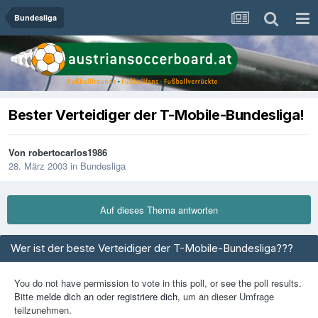
Bundesliga
Bester Verteidiger der T-Mobile-Bundesliga!
Von
robertocarlos1986
28. März 2003
in
Bundesliga
Auf dieses Thema antworten
Wer ist der beste Verteidiger der T-Mobile-Bundesliga???
You do not have permission to vote in this poll, or see the poll results.
Bitte
melde dich an
oder
registriere dich
, um an dieser Umfrage
teilzunehmen.