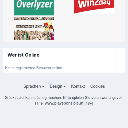
Wer ist Online
Keine registrierten Benutzer online.
Sprachen
Design
Kontakt
Cookies
Glücksspiel kann süchtig machen. Bitte spielen Sie verantwortungsvoll.
www.playsponsible.at
Hilfe:
[18+]