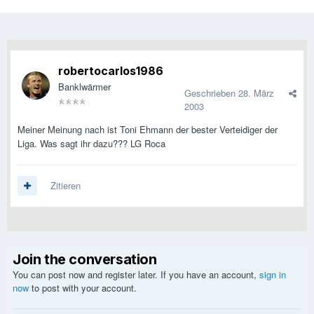
robertocarlos1986
Banklwärmer
Geschrieben
28. März
2003
Meiner Meinung nach ist Toni Ehmann der bester Verteidiger der
Liga. Was sagt ihr dazu??? LG Roca
Zitieren
Join the conversation
You can post now and register later. If you have an account,
sign in
now
to post with your account.