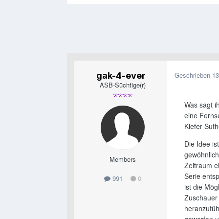
gak-4-ever
Geschrieben
13
ASB-Süchtige(r)
Was sagt ih
eine Fernse
Kiefer Suth
Die Idee i
gewöhnliche
Members
Zeitraum e
Serie ents
991
0
ist die Mö
Zuschauer 
heranzufüh