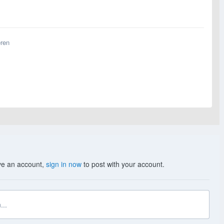
eren
ave an account,
sign in now
to post with your account.
...