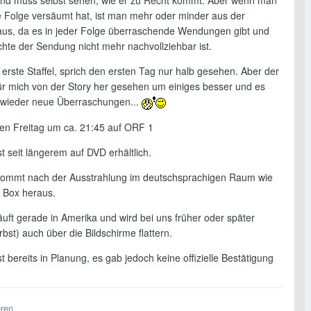
nd muss selbst sehen, wie er zu Recht kommt. Aber wenn man
e Folge versäumt hat, ist man mehr oder minder aus der
us, da es in jeder Folge überraschende Wendungen gibt und
chte der Sendung nicht mehr nachvollziehbar ist.
 erste Staffel, sprich den ersten Tag nur halb gesehen. Aber der
 für mich von der Story her gesehen um einiges besser und es
 wieder neue Überraschungen...
eden Freitag um ca. 21:45 auf ORF 1
t seit längerem auf DVD erhältlich.
ommt nach der Ausstrahlung im deutschsprachigen Raum wie
 Box heraus.
uft gerade in Amerika und wird bei uns früher oder später
st) auch über die Bildschirme flattern.
t bereits in Planung, es gab jedoch keine offizielle Bestätigung
eren