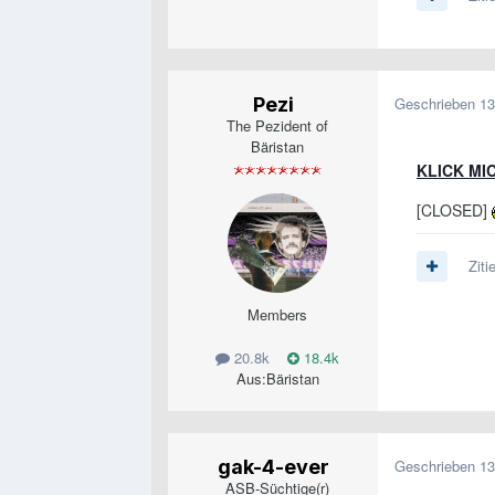
Pezi
Geschrieben
13
The Pezident of
Bäristan
KLICK MI
[CLOSED]
Ziti
Members
20.8k
18.4k
Aus:
Bäristan
gak-4-ever
Geschrieben
13
ASB-Süchtige(r)