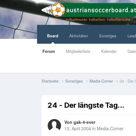
Board
Aktivitäten
Sonstiges
Lead
Forum
Mitgliederliste
Kalender
Gale
Startseite
Sonstiges
Media-Corner
24 - Der 
24 - Der längste Tag...
Von
gak-4-ever
13. April 2004
in
Media-Corner