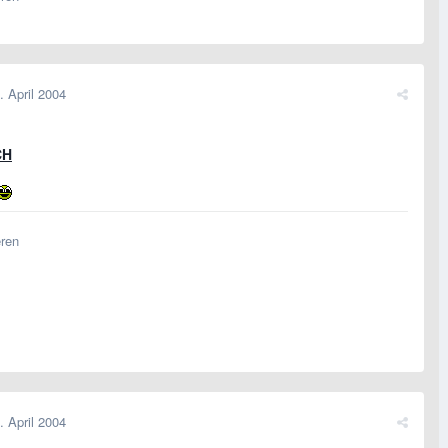
. April 2004
CH
eren
. April 2004