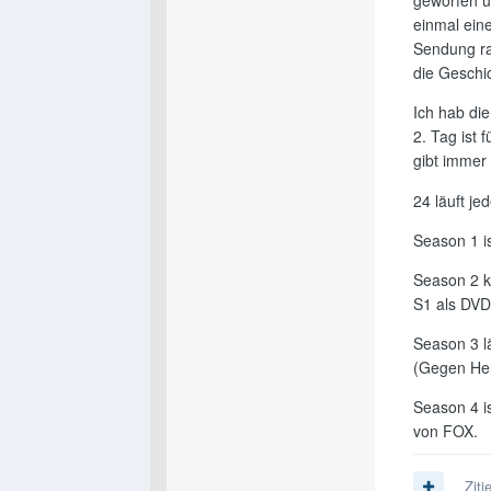
geworfen u
einmal ein
Sendung ra
die Geschi
Ich hab die
2. Tag ist
gibt immer
24 läuft j
Season 1 is
Season 2 k
S1 als DVD
Season 3 lä
(Gegen Herb
Season 4 is
von FOX.
Ziti