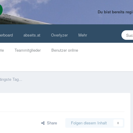
Du bist bereits re
erboard
abseits.at
Overlyzer
Mehr
rie
Teammitglieder
Benutzer online
längste Tag...
Share
Folgen diesem Inhalt
0