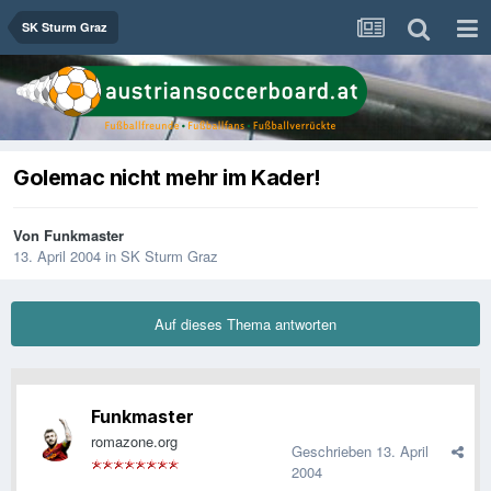
SK Sturm Graz
Golemac nicht mehr im Kader!
Von
Funkmaster
13. April 2004
in
SK Sturm Graz
Auf dieses Thema antworten
Funkmaster
romazone.org
Geschrieben
13. April
2004