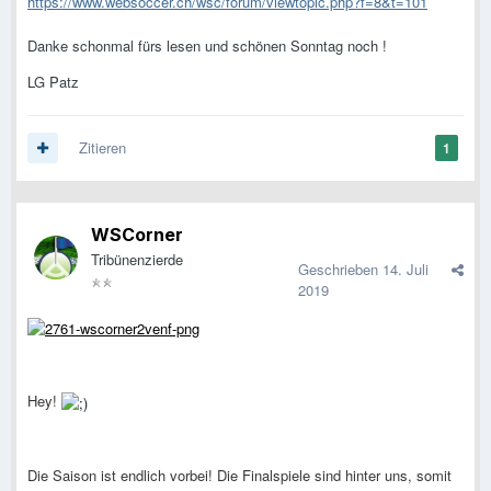
https://www.websoccer.ch/wsc/forum/viewtopic.php?f=8&t=101
Danke schonmal fürs lesen und schönen Sonntag noch !
LG Patz
Zitieren
1
WSCorner
Tribünenzierde
Geschrieben
14. Juli
2019
Hey!
Die Saison ist endlich vorbei! Die Finalspiele sind hinter uns, somit