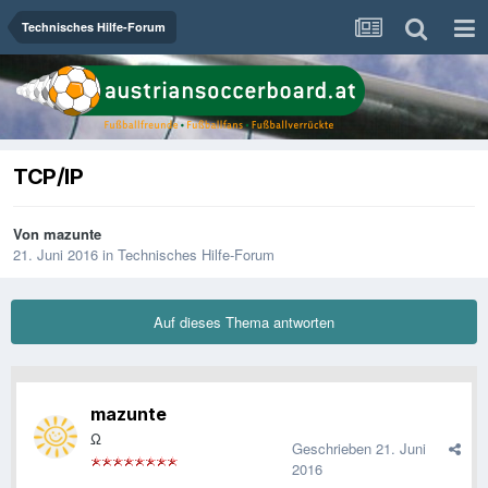
Technisches Hilfe-Forum
TCP/IP
Von
mazunte
21. Juni 2016
in
Technisches Hilfe-Forum
Auf dieses Thema antworten
mazunte
Ω
Geschrieben
21. Juni
2016