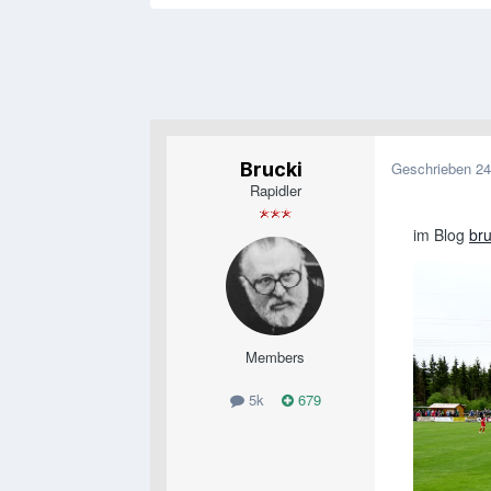
Brucki
Geschrieben
24
Rapidler
im Blog
br
Members
5k
679