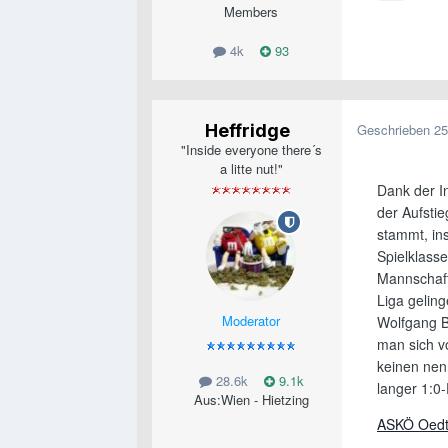
Members
4k
93
Heffridge
Geschrieben
25
"Inside everyone there´s
a litte nut!"
Dank der I
der Aufsti
stammt, in
Spielklasse
Mannschaft
Liga gelin
Moderator
Wolfgang B
man sich v
keinen nen
28.6k
9.1k
langer 1:0-
Aus:
Wien - Hietzing
ASKÖ Oedt 