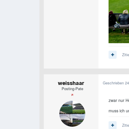
Ziti
weisshaar
Geschrieben
24
Posting-Pate
zwar nur H
muss ich un
Ziti