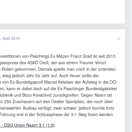
. April 2016
nvestitionen von Paschings Ex-Mäzen Franz Grad ist seit 2013
egsexpress des ASKÖ Oedt, der aus einem Trauner Vorort
s Rollen gekommen. Damals spielte man noch in der untersten
, stieg jedoch Jahr für Jahr auf. Auch heuer sollte der
 von Ex-Bundeligaprofi Marcel Ketelaer der Aufstieg in die OÖ-
gen, kann er dabei doch auf die Ex-Paschinger Bundesligakicker
ubenik und Bozo Kovačević zurückgreifen. Gegen Naarn tat
or 250 Zuschauern auf den Oedter Sportplatz, der noch über
nenswerten Ausbau verfügt, zwar schwer, jedoch konnte trotz
Führung erst in der Schlussphase der 3:1-Sieg fixiert werden.
- DSG Union Naarn 3:1 (1:0)