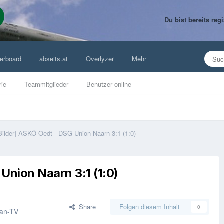
Du bist bereits re
erboard
abseits.at
Overlyzer
Mehr
rie
Teammitglieder
Benutzer online
Bilder] ASKÖ Oedt - DSG Union Naarn 3:1 (1:0)
Union Naarn 3:1 (1:0)
Share
Folgen diesem Inhalt
0
Fan-TV