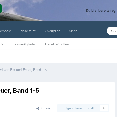
Du bist bereits re
erboard
abseits.at
Overlyzer
Mehr
rie
Teammitglieder
Benutzer online
ed von Eis und Feuer, Band 1-5
euer, Band 1-5
Share
Folgen diesem Inhalt
0