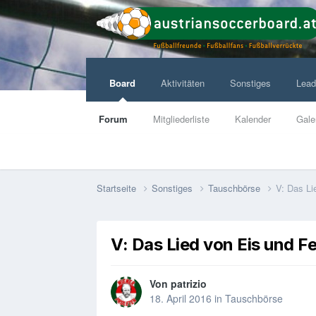
Board
Aktivitäten
Sonstiges
Lead
Forum
Mitgliederliste
Kalender
Gale
Startseite
Sonstiges
Tauschbörse
V: Das Li
V: Das Lied von Eis und F
Von
patrizio
18. April 2016
in
Tauschbörse