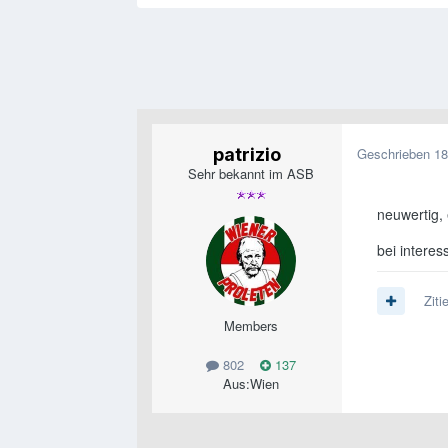
patrizio
Geschrieben
18
Sehr bekannt im ASB
neuwertig,
bei interes
Ziti
Members
802
137
Aus:
Wien