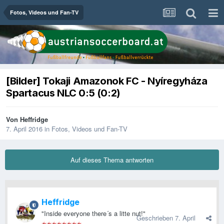
Fotos, Videos und Fan-TV
[Bilder] Tokaji Amazonok FC - Nyíregyháza
Spartacus NLC 0:5 (0:2)
Von
Heffridge
7. April 2016
in
Fotos, Videos und Fan-TV
Auf dieses Thema antworten
Heffridge
"Inside everyone there´s a litte nut!"
Geschrieben
7. April