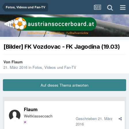
Fotos, Videos und Fan-TV
[Bilder] FK Vozdovac - FK Jagodina (19.03)
Von
Flaum
21. März 2016
in
Fotos, Videos und Fan-TV
Auf dieses Thema antworten
Flaum
Weltklassecoach
Geschrieben
21. März
2016