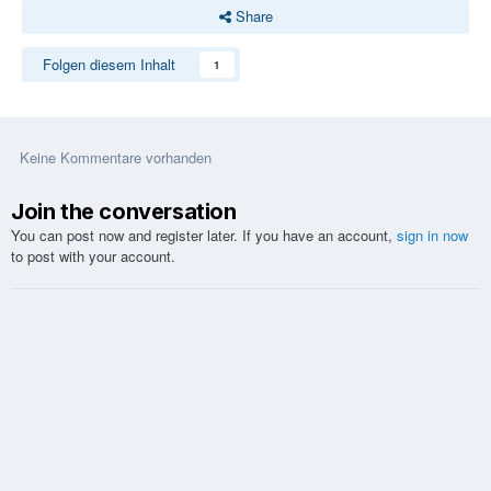
Share
Folgen diesem Inhalt
1
Keine Kommentare vorhanden
Join the conversation
You can post now and register later. If you have an account,
sign in now
to post with your account.
Kommentar schreiben...
Sprachen
Design
Kontakt
Cookies
Glücksspiel kann süchtig machen. Bitte spielen Sie verantwortungsvoll.
www.playsponsible.at
Hilfe:
[18+]