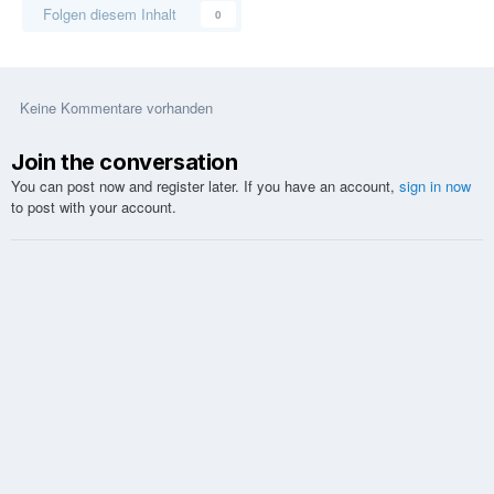
Folgen diesem Inhalt
0
Keine Kommentare vorhanden
Join the conversation
You can post now and register later. If you have an account,
sign in now
to post with your account.
Kommentar schreiben...
Sprachen
Design
Kontakt
Cookies
Glücksspiel kann süchtig machen. Bitte spielen Sie verantwortungsvoll.
www.playsponsible.at
Hilfe:
[18+]