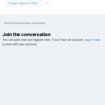
Folgen diesem Inhalt
0
Keine Kommentare vorhanden
Join the conversation
You can post now and register later. If you have an account,
sign in now
to post with your account.
Kommentar schreiben...
Sprachen
Design
Kontakt
Cookies
Glücksspiel kann süchtig machen. Bitte spielen Sie verantwortungsvoll.
www.playsponsible.at
Hilfe:
[18+]