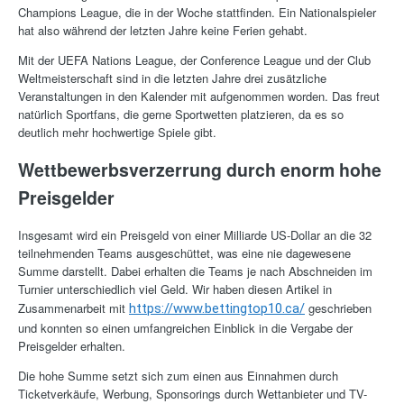
Champions League, die in der Woche stattfinden. Ein Nationalspieler
hat also während der letzten Jahre keine Ferien gehabt.
Mit der UEFA Nations League, der Conference League und der Club
Weltmeisterschaft sind in die letzten Jahre drei zusätzliche
Veranstaltungen in den Kalender mit aufgenommen worden. Das freut
natürlich Sportfans, die gerne Sportwetten platzieren, da es so
deutlich mehr hochwertige Spiele gibt.
Wettbewerbsverzerrung durch enorm hohe
Preisgelder
Insgesamt wird ein Preisgeld von einer Milliarde US-Dollar an die 32
teilnehmenden Teams ausgeschüttet, was eine nie dagewesene
Summe darstellt. Dabei erhalten die Teams je nach Abschneiden im
Turnier unterschiedlich viel Geld. Wir haben diesen Artikel in
Zusammenarbeit mit
geschrieben
https://www.bettingtop10.ca/
und konnten so einen umfangreichen Einblick in die Vergabe der
Preisgelder erhalten.
Die hohe Summe setzt sich zum einen aus Einnahmen durch
Ticketverkäufe, Werbung, Sponsorings durch Wettanbieter und TV-