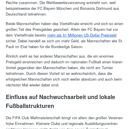
Rechte zusammen. Die Wettbewerbsverzerrung entsteht nun, weil
beispielsweise der FC Bayern München und Borussia Dortmund aus
Deutschland teilnehmen.
Beide Mannschaften haben das Viertelfinale erreicht und sich so einen
großen Teil des Preisgeldes gesichert. Allein der FC Bayern hat vor
dem Viertelfinale bereits
mehr als 51 Millionen US-Dollar Preisgeld
sicher. Dabei handelt es sich um mehr Geld, als Mannschaften wie St.
Pauli im Etat haben für die Bundesliga Saison.
Ähnlich sieht es bei anderen Mannschaften aus, die ein enormes
Preisgeld einstreichen und dadurch im nationalen Fußball einen klaren
Vorteil gegenüber den Mannschaften haben, die nicht am Turnier
teilnehmen. Durch diesen Vorteil ist es wahrscheinlich, dass die
erfolgreichen Mannschaften sich noch weiter absetzen und auch beim
nächsten Mal wieder dabei sind.
Einfluss auf Nachwuchsarbeit und lokale
Fußballstrukturen
Die FIFA Club Weltmeisterschaft bringt vor allem den großen Vereinen
hohe Einnahmen. Kleinere Clubs und regionale Ausbildungszentren