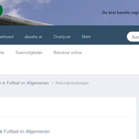
Du bist bereits re
erboard
abseits.at
Overlyzer
Mehr
rie
Teammitglieder
Benutzer online
n & Fußball im Allgemeinen
Rekordpokalsieger
 & Fußball im Allgemeinen