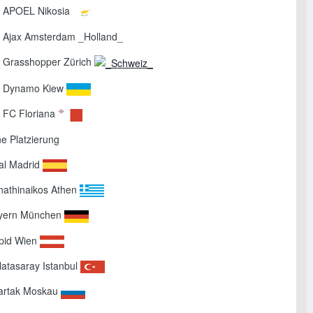
el APOEL Nikosia
el Ajax Amsterdam _Holland_
el Grasshopper Zürich
el Dynamo Kiew
l FC Floriana
ne Platzierung
eal Madrid
anathinaikos Athen
ayern München
apid Wien
latasaray Istanbul
partak Moskau