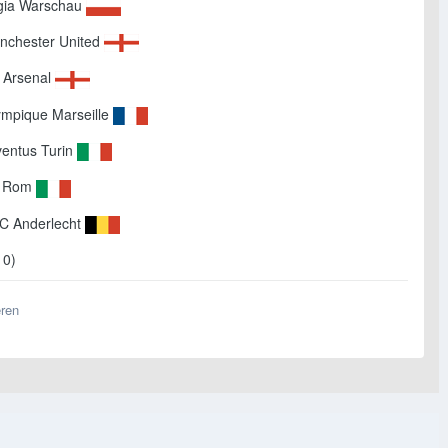
egia Warschau
anchester United
C Arsenal
lympique Marseille
ventus Turin
AS Rom
SC Anderlecht
10)
eren