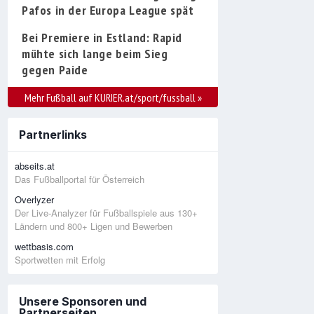
Pafos in der Europa League spät
Bei Premiere in Estland: Rapid
mühte sich lange beim Sieg
gegen Paide
Mehr Fußball auf KURIER.at/sport/fussball
»
Partnerlinks
abseits.at
Das Fußballportal für Österreich
Overlyzer
Der Live-Analyzer für Fußballspiele aus 130+
Ländern und 800+ Ligen und Bewerben
wettbasis.com
Sportwetten mit Erfolg
Unsere Sponsoren und
Partnerseiten