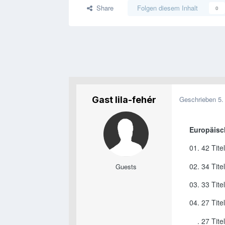
Share
Folgen diesem Inhalt
0
Gast lila-fehér
Geschrieben
5.
Europäisc
01. 42 Tite
02. 34 Tite
Guests
03. 33 Tit
04. 27 Tite
__. 27 Tit