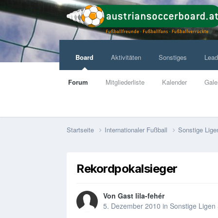
Board
Aktivitäten
Sonstiges
Lead
Forum
Mitgliederliste
Kalender
Gale
Startseite
Internationaler Fußball
Sonstige Lige
Rekordpokalsieger
Von Gast lila-fehér
5. Dezember 2010
in
Sonstige Ligen