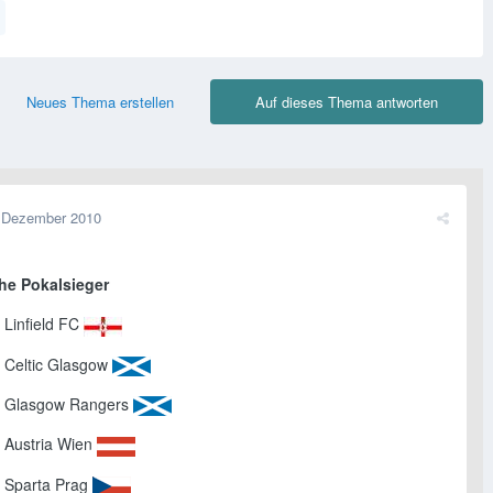
Neues Thema erstellen
Auf dieses Thema antworten
 Dezember 2010
he Pokalsieger
l Linfield FC
l Celtic Glasgow
el Glasgow Rangers
l Austria Wien
el Sparta Prag