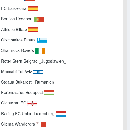
el FC Barcelona
l Benfica Lissabon
l Athletic Bilbao
el Olympiakos Piräus
el Shamrock Rovers
el Roter Stern Belgrad _Jugoslawien_
l Maccabi Tel Aviv
el Steaua Bukarest _Rumänien_
el Ferencvaros Budapest
el Glentoran FC
el Racing FC Union Luxemburg
el Sliema Wanderers