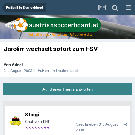
Fußball in Deutschland
Jarolim wechselt sofort zum HSV
Von
Stiegi
31. August 2003
in
Fußball in Deutschland
Auf dieses Thema antworten
Stiegi
Chef vom B4F
Geschrieben
31. August
2003