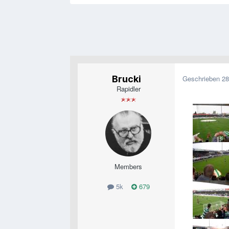
Brucki
Geschrieben
28
Rapidler
Members
5k
679