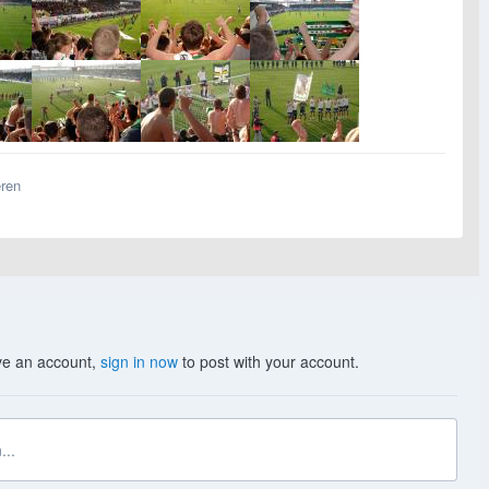
eren
ave an account,
sign in now
to post with your account.
...