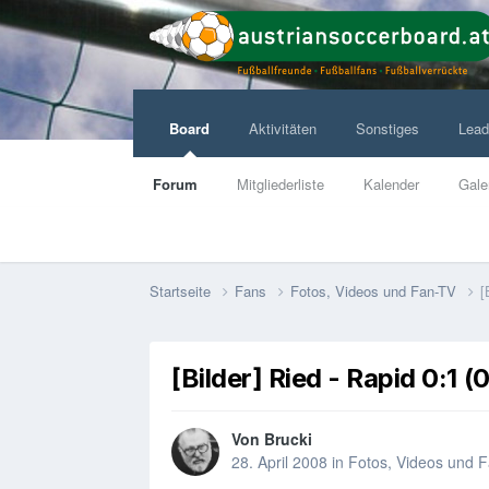
Board
Aktivitäten
Sonstiges
Lead
Forum
Mitgliederliste
Kalender
Gale
Startseite
Fans
Fotos, Videos und Fan-TV
[
[Bilder] Ried - Rapid 0:1 (0
Von
Brucki
28. April 2008
in
Fotos, Videos und 