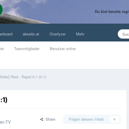
Du bist bereits re
erboard
abseits.at
Overlyzer
Mehr
rie
Teammitglieder
Benutzer online
Bilder] Ried - Rapid 0:1 (0:1)
:1)
Share
Folgen diesem Inhalt
0
Fan-TV