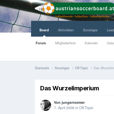
Board
Aktivitäten
Sonstiges
Lead
Forum
Mitgliederliste
Kalender
Gale
Startseite
Sonstiges
Off-Topic
Das Wurzelim
Das Wurzelimperium
Von
jungerroemer
7. April 2008
in
Off-Topic