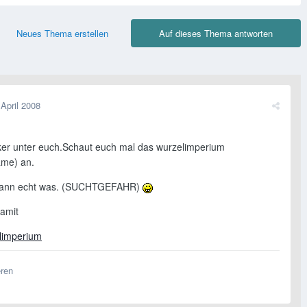
Neues Thema erstellen
Auf dieses Thema antworten
 April 2008
ker unter euch.Schaut euch mal das wurzelimperium
ame) an.
 kann echt was. (SUCHTGEFAHR)
damit
limperium
eren