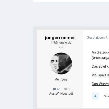
jungerroemer
Geschrieben
7.
Tribünenzierde
An die zoc
(browserg
Das spiel
Viel spaß 
Members
Das Wurze
46
0
Aus:
Wr-Neustadt
Ziti