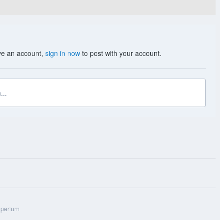
ave an account,
sign in now
to post with your account.
...
perium