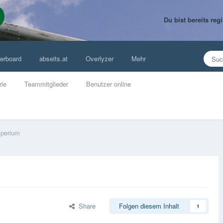
Du bist bereits re
erboard
abseits.at
Overlyzer
Mehr
rie
Teammitglieder
Benutzer online
perium
Share
Folgen diesem Inhalt
1