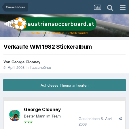
Tauschbörse
Verkaufe WM 1982 Stickeralbum
Von
George Clooney
5. April 2008
in
Tauschbörse
Auf dieses Thema antworten
George Clooney
Bester Mann im Team
Geschrieben
5. April
2008