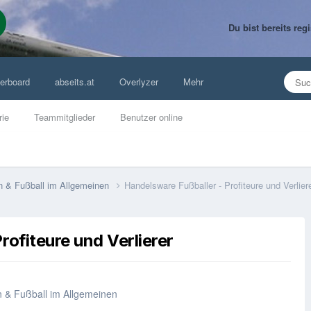
Du bist bereits re
erboard
abseits.at
Overlyzer
Mehr
rie
Teammitglieder
Benutzer online
n & Fußball im Allgemeinen
Handelsware Fußballer - Profiteure und Verlier
rofiteure und Verlierer
n & Fußball im Allgemeinen