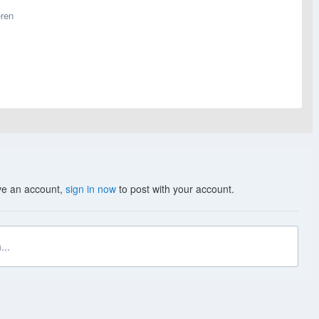
eren
ave an account,
sign in now
to post with your account.
...