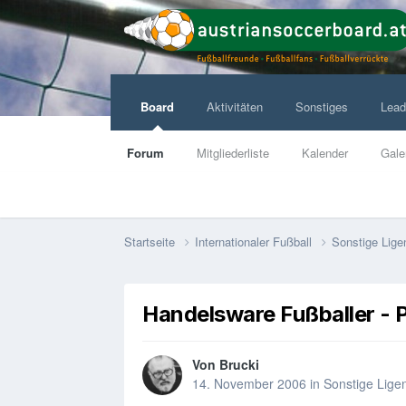
Board
Aktivitäten
Sonstiges
Lead
Forum
Mitgliederliste
Kalender
Gale
Startseite
Internationaler Fußball
Sonstige Lige
Handelsware Fußballer - P
Von
Brucki
14. November 2006
in
Sonstige Lige