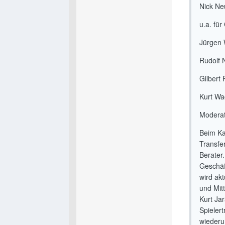
Nick Neu
u.a. für
Jürgen 
Rudolf 
Gilbert
Kurt Wac
Moderat
Beim Ka
Transfer
Berater.
Geschäf
wird ak
und Mit
Kurt Ja
Spieler
wiederum