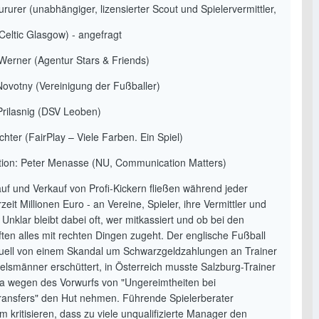
rurer (unabhängiger, lizensierter Scout und Spielervermittler,
 Celtic Glasgow) - angefragt
Werner (Agentur Stars & Friends)
Novotny (Vereinigung der Fußballer)
 Prilasnig (DSV Leoben)
hter (FairPlay – Viele Farben. Ein Spiel)
ion: Peter Menasse (NU, Communication Matters)
uf und Verkauf von Profi-Kickern fließen während jeder
zeit Millionen Euro - an Vereine, Spieler, ihre Vermittler und
 Unklar bleibt dabei oft, wer mitkassiert und ob bei den
ten alles mit rechten Dingen zugeht. Der englische Fußball
tuell von einem Skandal um Schwarzgeldzahlungen an Trainer
telsmänner erschüttert, in Österreich musste Salzburg-Trainer
ra wegen des Vorwurfs von "Ungereimtheiten bei
transfers" den Hut nehmen. Führende Spielerberater
 kritisieren, dass zu viele unqualifizierte Manager den