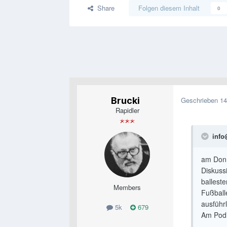
Share
Folgen diesem Inhalt
0
Brucki
Geschrieben
14
Rapidler
info@
am Donn
Diskuss
ballest
Members
Fußballe
ausführl
5k
679
Am Podi