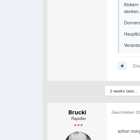
Kickern
denken.
Donners
Hauptbü
Veranst
Ziti
2 weeks later...
Brucki
Geschrieben
22
Rapidler
schon mor