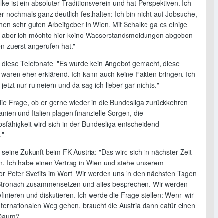
ke ist ein absoluter Traditionsverein und hat Perspektiven. Ich
 nochmals ganz deutlich festhalten: Ich bin nicht auf Jobsuche,
nen sehr guten Arbeitgeber in Wien. Mit Schalke ga es einige
, aber ich möchte hier keine Wasserstandsmeldungen abgeben
n zuerst angerufen hat."
diese Telefonate: "Es wurde kein Angebot gemacht, diese
waren eher erklärend. Ich kann auch keine Fakten bringen. Ich
 jetzt nur rumeiern und da sag ich lieber gar nichts."
ie Frage, ob er gerne wieder in die Bundesliga zurückkehren
nien und Italien plagen finanzielle Sorgen, die
sfähigkeit wird sich in der Bundesliga entscheidend
."
seine Zukunft beim FK Austria: "Das wird sich in nächster Zeit
n. Ich habe einen Vertrag in Wien und stehe unserem
tor Peter Svetits im Wort. Wir werden uns in den nächsten Tagen
Stronach zusammensetzen und alles besprechen. Wir werden
efinieren und diskutieren. Ich werde die Frage stellen: Wenn wir
internationalen Weg gehen, braucht die Austria dann dafür einen
 Daum?