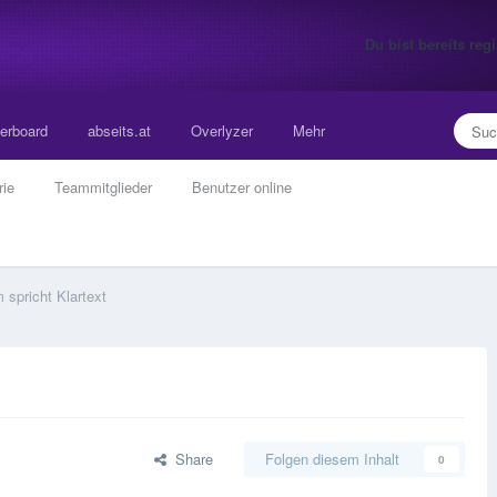
Du bist bereits re
erboard
abseits.at
Overlyzer
Mehr
rie
Teammitglieder
Benutzer online
spricht Klartext
Share
Folgen diesem Inhalt
0