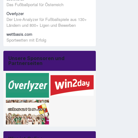
Das Fußballportal für Österreich
Overlyzer
Der Live-Analyzer für Fußballspiele aus 130+
Ländern und 800+ Ligen und Bewerben
wettbasis.com
Sportwetten mit Erfolg
Unsere Sponsoren und
Partnerseiten