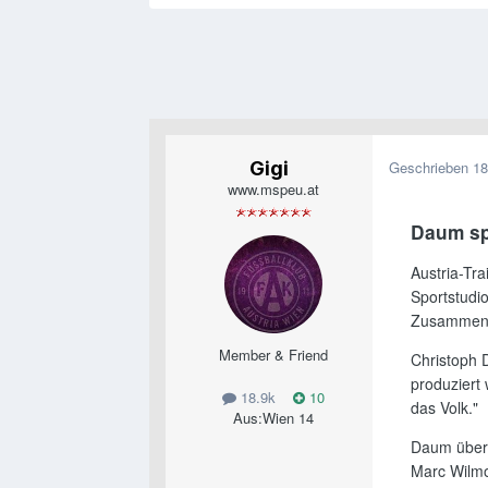
Gigi
Geschrieben
18
www.mspeu.at
Daum spr
Austria-Tr
Sportstudio
Zusammenf
Member & Friend
Christoph 
produziert
18.9k
10
das Volk."
Aus:
Wien 14
Daum über 
Marc Wilmot