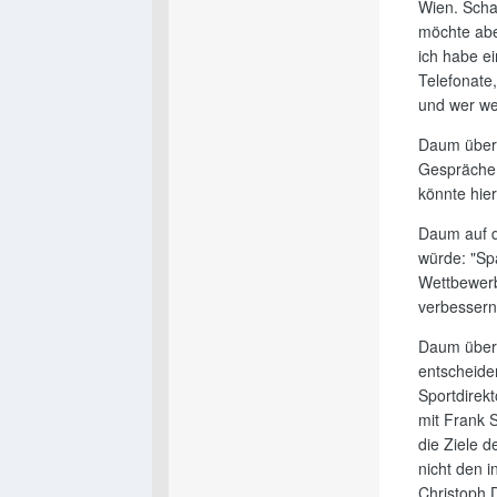
Wien. Schal
möchte aber
ich habe ei
Telefonate
und wer we
Daum über 
Gespräche 
könnte hier
Daum auf d
würde: "Spa
Wettbewerb
verbessern
Daum über 
entscheide
Sportdirek
mit Frank 
die Ziele d
nicht den 
Christoph