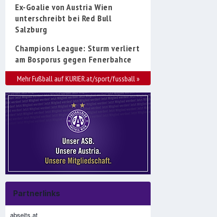
Ex-Goalie von Austria Wien
unterschreibt bei Red Bull
Salzburg
Champions League: Sturm verliert
am Bosporus gegen Fenerbahce
Mehr Fußball auf KURIER.at/sport/fussball
»
Partnerlinks
abseits.at