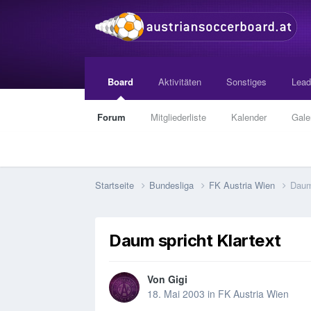
Board
Aktivitäten
Sonstiges
Lead
Forum
Mitgliederliste
Kalender
Gale
Startseite
Bundesliga
FK Austria Wien
Daum 
Daum spricht Klartext
Von
Gigi
18. Mai 2003
in
FK Austria Wien