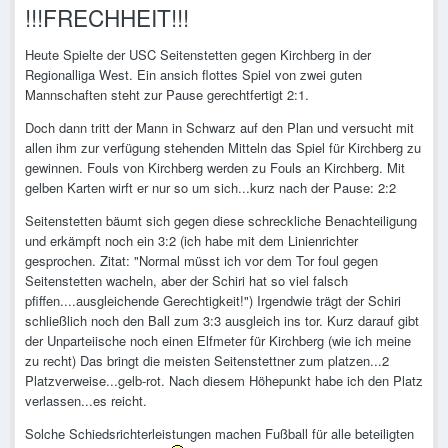
!!!FRECHHEIT!!!
Heute Spielte der USC Seitenstetten gegen Kirchberg in der
Regionalliga West. Ein ansich flottes Spiel von zwei guten
Mannschaften steht zur Pause gerechtfertigt 2:1.
Doch dann tritt der Mann in Schwarz auf den Plan und versucht mit
allen ihm zur verfügung stehenden Mitteln das Spiel für Kirchberg zu
gewinnen. Fouls von Kirchberg werden zu Fouls an Kirchberg. Mit
gelben Karten wirft er nur so um sich...kurz nach der Pause: 2:2
Seitenstetten bäumt sich gegen diese schreckliche Benachteiligung
und erkämpft noch ein 3:2 (ich habe mit dem Linienrichter
gesprochen. Zitat: "Normal müsst ich vor dem Tor foul gegen
Seitenstetten wacheln, aber der Schiri hat so viel falsch
pfiffen....ausgleichende Gerechtigkeit!") Irgendwie trägt der Schiri
schließlich noch den Ball zum 3:3 ausgleich ins tor. Kurz darauf gibt
der Unparteiische noch einen Elfmeter für Kirchberg (wie ich meine
zu recht) Das bringt die meisten Seitenstettner zum platzen...2
Platzverweise...gelb-rot. Nach diesem Höhepunkt habe ich den Platz
verlassen...es reicht.
Solche Schiedsrichterleistungen machen Fußball für alle beteiligten