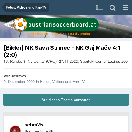
Fotos, Videos und Fan-TV
[Bilder] NK Sava Strmec - NK Gaj Mače 4:1
(2:0)
16. Runde, 3. NL Centar (CRO), 27.11.2022, Sportski Centar Lazina, 200
Von
schm25
2. Dezember 2022
in
Fotos, Videos und Fan-TV
Auf dieses Thema antworten
schm25
Surft nur im ASB