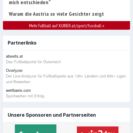
mich entschieden“
Warum die Austria so viele Gesichter zeigt
Mehr Fußball auf KURIER.at/sport/fussball
»
Partnerlinks
abseits.at
Das Fußballportal für Österreich
Overlyzer
Der Live-Analyzer für Fußballspiele aus 130+ Ländern und 800+ Ligen
und Bewerben
wettbasis.com
Sportwetten mit Erfolg
Unsere Sponsoren und Partnerseiten