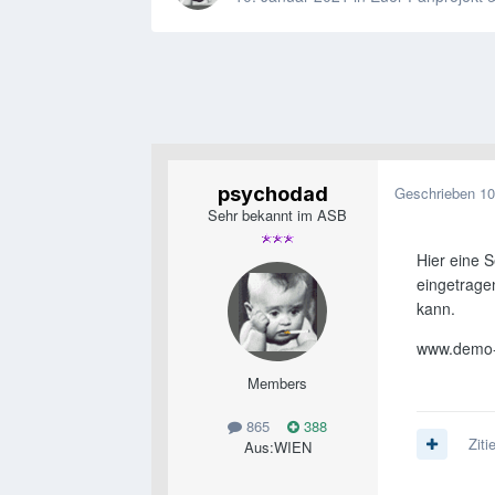
psychodad
Geschrieben
10
Sehr bekannt im ASB
Hier eine 
eingetrage
kann.
www.demo-i
Members
865
388
Ziti
Aus:
WIEN