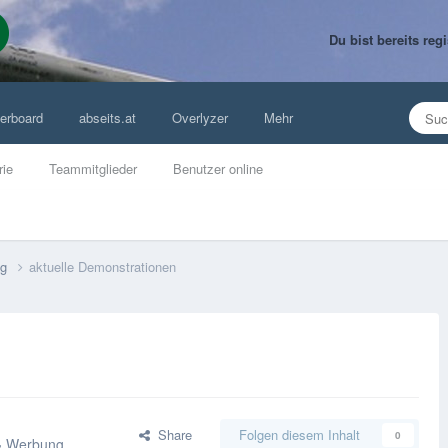
Du bist bereits re
erboard
abseits.at
Overlyzer
Mehr
rie
Teammitglieder
Benutzer online
ng
aktuelle Demonstrationen
Share
Folgen diesem Inhalt
0
 & Werbung