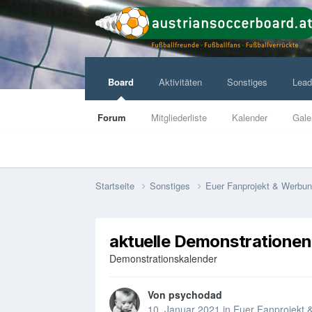
Board
Aktivitäten
Sonstiges
Lead
Forum
Mitgliederliste
Kalender
Gale
Startseite
Sonstiges
Euer Fanprojekt & Werbu
aktuelle Demonstrationen
Demonstrationskalender
Von
psychodad
10. Januar 2021
in
Euer Fanprojekt