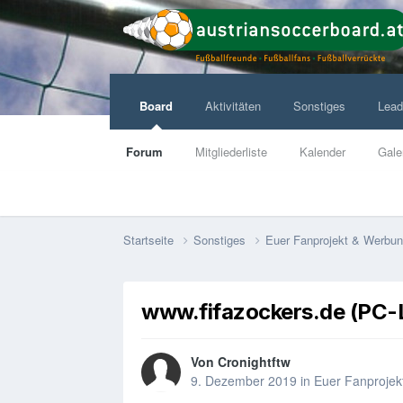
Board
Aktivitäten
Sonstiges
Lead
Forum
Mitgliederliste
Kalender
Gale
Startseite
Sonstiges
Euer Fanprojekt & Werbu
www.fifazockers.de (PC-L
Von
Cronightftw
9. Dezember 2019
in
Euer Fanproje