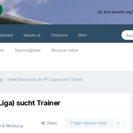
Du bist bereits re
erboard
abseits.at
Overlyzer
Mehr
rie
Teammitglieder
Benutzer online
ng
www.fifazockers.de (PC-Liga) sucht Trainer
iga) sucht Trainer
Share
Folgen diesem Inhalt
0
kt & Werbung