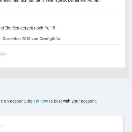
t euch einfach auf dem Teamspeak bei einem Admin.
___________________________________________________
d Benfica derzeit noch frei !!!
9. Dezember 2019
von Cronightftw
eren
ave an account,
sign in now
to post with your account.
...