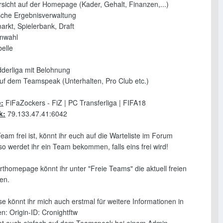
sicht auf der Homepage (Kader, Gehalt, Finanzen,...)
sche Ergebnisverwaltung
arkt, Spielerbank, Draft
enwahl
belle
dderliga mit Belohnung
 auf dem Teamspeak (Unterhalten, Pro Club etc.)
:
FiFaZockers - FiZ | PC Transferliga | FIFA18
k:
79.133.47.41:6042
Team frei ist, könnt ihr euch auf die Warteliste im Forum
so werdet ihr ein Team bekommen, falls eins frei wird!
rthomepage könnt ihr unter "Freie Teams" die aktuell freien
en.
se könnt ihr mich auch erstmal für weitere Informationen in
n: Origin-ID: Cronightftw