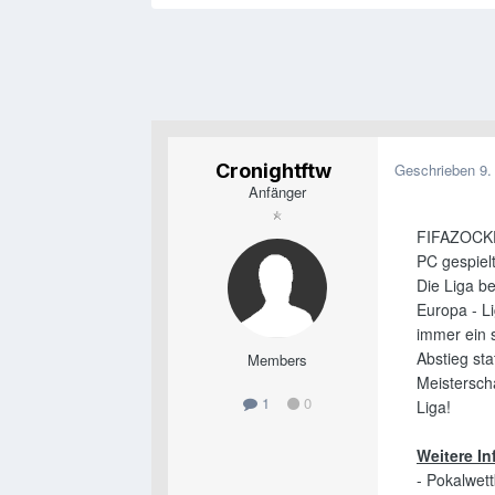
Cronightftw
Geschrieben
9.
Anfänger
FIFAZOCKER
PC gespielt
Die Liga be
Europa - L
immer ein 
Abstieg sta
Members
Meistersch
1
0
Liga!
Weitere I
- Pokalwet