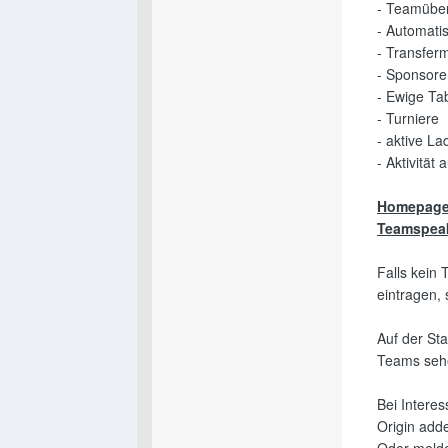
- Teamüber
- Automati
- Transferm
- Sponsor
- Ewige Ta
- Turniere
- aktive La
- Aktivität
Homepage
Teamspea
Falls kein 
eintragen, 
Auf der Sta
Teams seh
Bei Interes
Origin adde