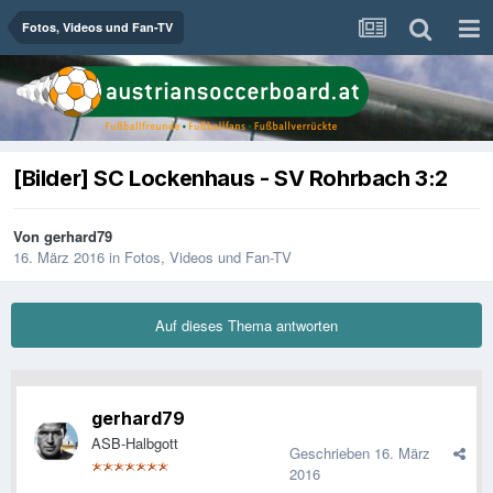
Fotos, Videos und Fan-TV
[Bilder] SC Lockenhaus - SV Rohrbach 3:2
Von
gerhard79
16. März 2016
in
Fotos, Videos und Fan-TV
Auf dieses Thema antworten
gerhard79
ASB-Halbgott
Geschrieben
16. März
2016