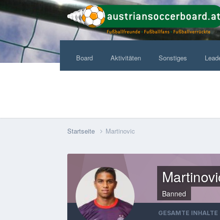
Board
Aktivitäten
Sonstiges
Lead
Startseite
Martinovic
Martinovi
Banned
GESAMTE INHALTE