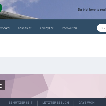
Du bist bereits re
erboard
abseits.at
Overlyzer
Interwetten
c
BENUTZER SEIT
LETZTER BESUCH
DAYS WON