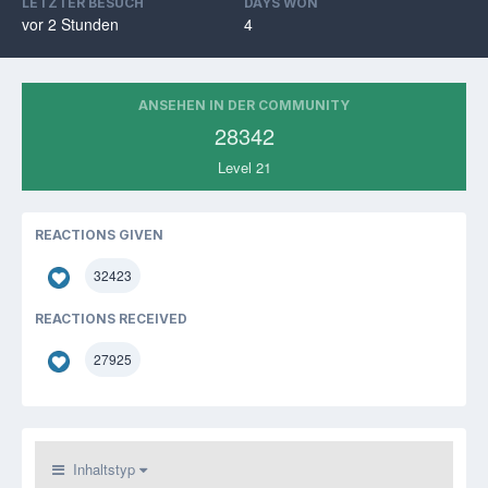
LETZTER BESUCH
DAYS WON
vor 2 Stunden
4
ANSEHEN IN DER COMMUNITY
28342
Level 21
REACTIONS GIVEN
32423
REACTIONS RECEIVED
27925
Inhaltstyp