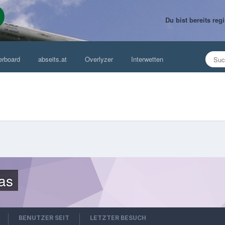
Du bist bereits re
erboard
abseits.at
Overlyzer
Interwetten
as
BENUTZER SEIT
LETZTER BESUCH