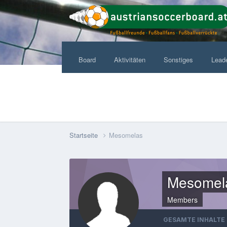
Board
Aktivitäten
Sonstiges
Lead
Startseite
Mesomelas
Mesomel
Members
GESAMTE INHALTE