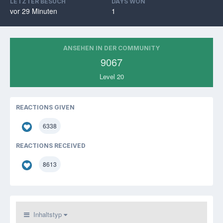
LETZTER BESUCH
DAYS WON
vor 29 Minuten
1
ANSEHEN IN DER COMMUNITY
9067
Level 20
REACTIONS GIVEN
6338
REACTIONS RECEIVED
8613
Inhaltstyp