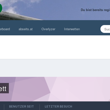
Du bist bereits re
erboard
abseits.at
Overlyzer
Interwetten
ett
BENUTZER SEIT
LETZTER BESUCH