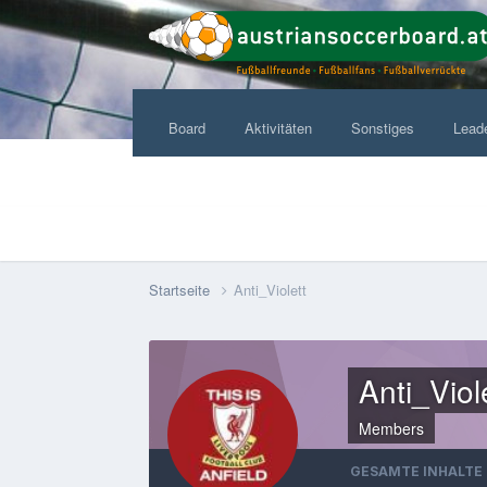
Board
Aktivitäten
Sonstiges
Lead
Startseite
Anti_Violett
Anti_Viol
Members
GESAMTE INHALTE