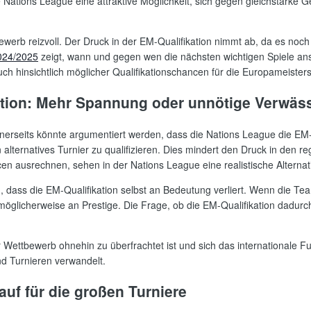
e Nations League eine attraktive Möglichkeit, sich gegen gleichstarke
werb reizvoll. Der Druck in der EM-Qualifikation nimmt ab, da es noch 
024/2025
zeigt, wann und gegen wen die nächsten wichtigen Spiele anste
ch hinsichtlich möglicher Qualifikationschancen für die Europameisters
kation: Mehr Spannung oder unnötige Verwä
inerseits könnte argumentiert werden, dass die Nations League die EM
n alternatives Turnier zu qualifizieren. Dies mindert den Druck in den re
en ausrechnen, sehen in der Nations League eine realistische Alternat
n, dass die EM-Qualifikation selbst an Bedeutung verliert. Wenn die 
e möglicherweise an Prestige. Die Frage, ob die EM-Qualifikation dadurch
er Wettbewerb ohnehin zu überfrachtet ist und sich das internationale 
und Turnieren verwandelt.
auf für die großen Turniere