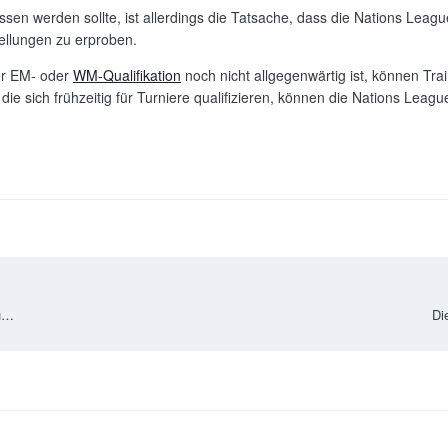
assen werden sollte, ist allerdings die Tatsache, dass die Nations Leag
ellungen zu erproben.
er EM- oder
WM-Qualifikation
noch nicht allgegenwärtig ist, können Tra
ie sich frühzeitig für Turniere qualifizieren, können die Nations League
Die besten Wetten auf die Nations League: Worauf setzen die Experten?