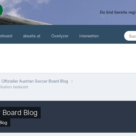
Du bist bereits re
erboard
abseits.at
Overlyzer
Interwetten
Offizieller Austrian Soccer Board Blog
ikation bedeutet
r Board Blog
Blog