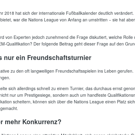
r 2018 hat sich der internationale Fußballkalender deutlich verändert
 bietet, war die Nations League von Anfang an umstritten − sie hat ab
ird von Experten jedoch zunehmend die Frage diskutiert, welche Rolle d
le EM-Qualifikation? Der folgende Beitrag geht dieser Frage auf den Grun
s nur ein Freundschaftsturnier
ative zu den oft langweiligen Freundschaftsspielen ins Leben gerufen
ingen.
kelte sich allerdings schnell zu einem Turnier, das durchaus ernst g
 nicht nur um Prestigesiege, sondern auch um handfeste Qualifikationsm
ikation scheitern, können sich über die Nations League einen Platz si
t gemacht.
er mehr Konkurrenz?