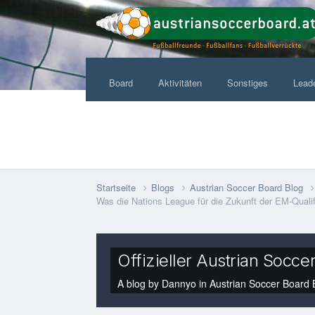
Board
Aktivitäten
Sonstiges
Lead
Startseite
Blogs
Austrian Soccer Board Blog
Was die Nations League für die Zukunft der EM-Qualif
Offizieller Austrian Socce
A blog by
Dannyo
in
Austrian Soccer Board 