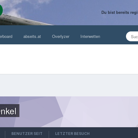
Du bist bereits re
erboard
abseits.at
Overlyzer
Interwetten
nkel
BENUTZER SEIT
LETZTER BESUCH