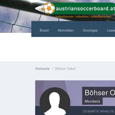
Board
Aktivitäten
Sonstiges
Lead
Startseite
Böhser Onkel
Böhser O
Members
GESAMTE INHALTE