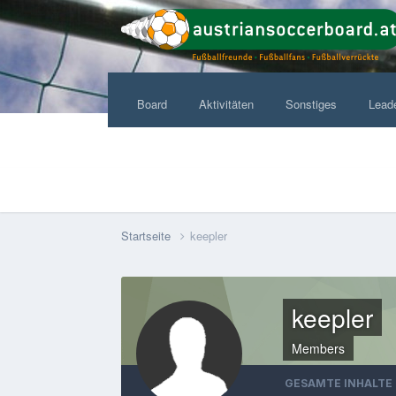
Board
Aktivitäten
Sonstiges
Lead
Startseite
keepler
keepler
Members
GESAMTE INHALTE