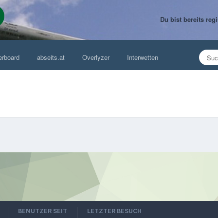
Du bist bereits re
erboard
abseits.at
Overlyzer
Interwetten
BENUTZER SEIT
LETZTER BESUCH